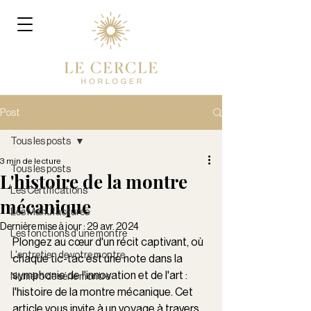
Post
Tous les posts
3 min de lecture
Tous les posts
L'histoire de la montre
Les Certifications
mécanique
Les Manufactures
Dernière mise à jour :
29 avr. 2024
Les fonctions d'une montre
Plongez au cœur d'un récit captivant, où 
L'entretien de votre montre
chaque tic-tac est une note dans la 
symphonie de l'innovation et de l'art : 
Numéro de série montre
l'histoire de la montre mécanique. Cet 
article vous invite à un voyage à travers 