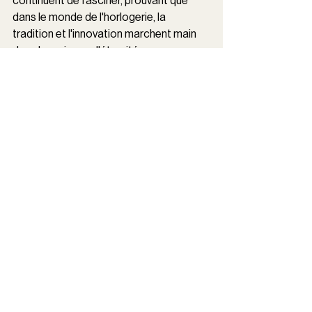
continuent de fasciner, prouvant que 
dans le monde de l'horlogerie, la 
tradition et l'innovation marchent main 
dans la main vers l'éternité.
Voir tout
Posts récents