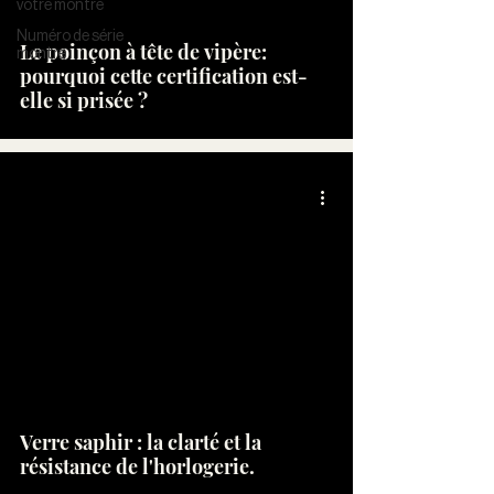
votre montre
Numéro de série
Le poinçon à tête de vipère:
montre
pourquoi cette certification est-
elle si prisée ?
Verre saphir : la clarté et la
résistance de l'horlogerie.