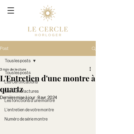
Post
Tous les posts
3 min de lecture
Tous les posts
L'Entretien d'une montre à
Les Certifications
quartz
Les Manufactures
Dernière mise à jour :
8 avr. 2024
Les fonctions d'une montre
L'entretien de votre montre
Numéro de série montre