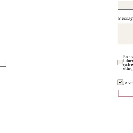
Messag
En so
infor
cadre
éthiq
Je ve