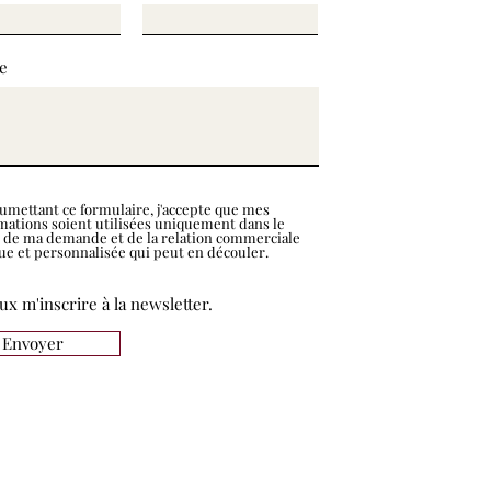
e
umettant ce formulaire, j'accepte que mes
mations soient utilisées uniquement dans le
 de ma demande et de la relation commerciale
ue et personnalisée qui peut en découler.
ux m'inscrire à la newsletter.
Envoyer