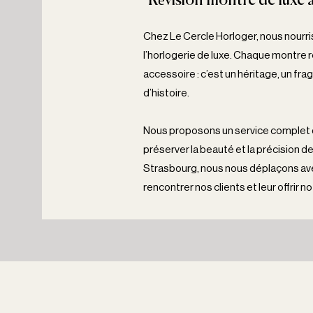
Révision montre de luxe 
Chez Le Cercle Horloger, nous nourri
l’horlogerie de luxe. Chaque montre 
accessoire : c’est un héritage, un f
d’histoire.
Nous proposons un service complet de
préserver la beauté et la précision de
Strasbourg, nous nous déplaçons av
rencontrer nos clients et leur offrir 