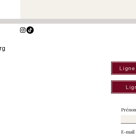
rg
Ligne
Lig
Préno
E-mail