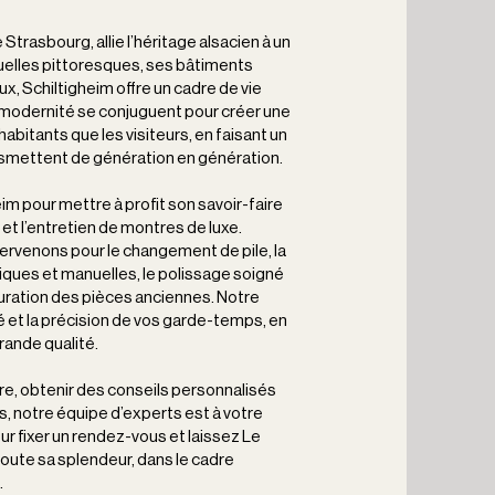
Strasbourg, allie l’héritage alsacien à un
elles pittoresques, ses bâtiments
x, Schiltigheim offre un cadre de vie
et modernité se conjuguent pour créer une
habitants que les visiteurs, en faisant un
transmettent de génération en génération.
im pour mettre à profit son savoir-faire
n et l’entretien de montres de luxe.
tervenons pour le changement de pile, la
ques et manuelles, le polissage soigné
tauration des pièces anciennes. Notre
é et la précision de vos garde-temps, en
rande qualité.
re, obtenir des conseils personnalisés
s, notre équipe d’experts est à votre
r fixer un rendez-vous et laissez Le
oute sa splendeur, dans le cadre
.