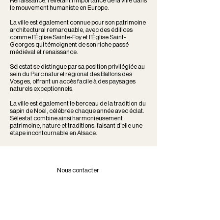
Renaissance, reflétant l'importance de la ville dans
le mouvement humaniste en Europe.
La ville est également connue pour son patrimoine
architectural remarquable, avec des édifices
comme l'Église Sainte-Foy et l'Église Saint-
Georges qui témoignent de son riche passé
médiéval et renaissance.
Sélestat se distingue par sa position privilégiée au
sein du Parc naturel régional des Ballons des
Vosges, offrant un accès facile à des paysages
naturels exceptionnels.
La ville est également le berceau de la tradition du
sapin de Noël, célébrée chaque année avec éclat.
Sélestat combine ainsi harmonieusement
patrimoine, nature et traditions, faisant d'elle une
étape incontournable en Alsace.
Nous contacter
Ligne portable + 33 7 82 93 58 22
Ligne fixe : +33 3 65 67 66 52