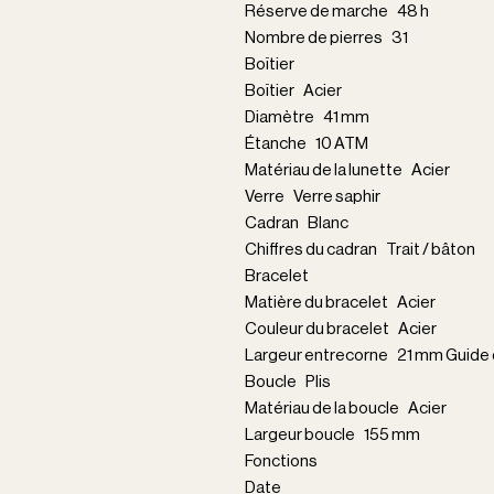
Réserve de marche 48 h
Nombre de pierres 31
Boîtier
Boîtier Acier
Diamètre 41 mm
Étanche 10 ATM
Matériau de la lunette Acier
Verre Verre saphir
Cadran Blanc
Chiffres du cadran Trait / bâton
Bracelet
Matière du bracelet Acier
Couleur du bracelet Acier
Largeur entrecorne 21 mm Guide d
Boucle Plis
Matériau de la boucle Acier
Largeur boucle 155 mm
Fonctions
Date