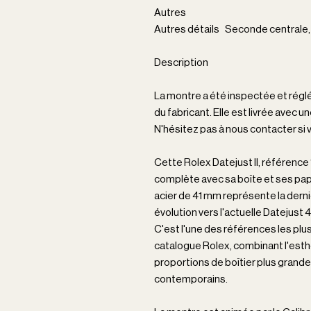
Autres
Autres détails Seconde centrale
Description
La montre a été inspectée et réglé
du fabricant. Elle est livrée avec un
N'hésitez pas à nous contacter si
Cette Rolex Datejust II, référence
complète avec sa boîte et ses pap
acier de 41 mm représente la derni
évolution vers l'actuelle Datejust 4
C'est l'une des références les plu
catalogue Rolex, combinant l'esth
proportions de boîtier plus grand
contemporains.