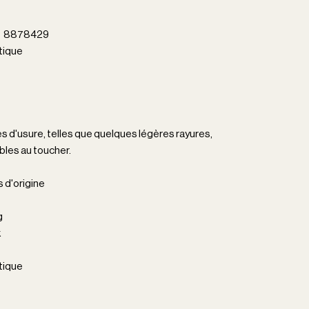
el 8878429
ique
es d'usure, telles que quelques légères rayures,
bles au toucher.
s d'origine
g
k
ique