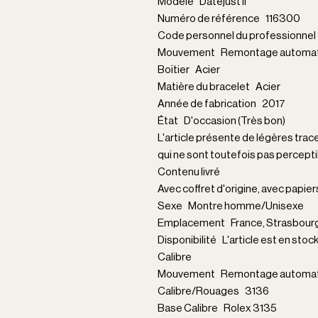
Modèle Datejust II
Numéro de référence 116300
Code personnel du professionn
Mouvement Remontage automat
Boîtier Acier
Matière du bracelet Acier
Année de fabrication 2017
État D'occasion (Très bon)
L'article présente de légères trac
qui ne sont toutefois pas percepti
Contenu livré
Avec coffret d'origine, avec papier
Sexe Montre homme/Unisexe
Emplacement France, Strasbour
Disponibilité L'article est en stoc
Calibre
Mouvement Remontage automat
Calibre/Rouages 3136
Base Calibre Rolex 3135