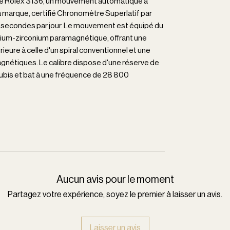
bre Rolex 3136, un mouvement automatique à
a marque, certifié Chronomètre Superlatif par
2 secondes par jour. Le mouvement est équipé du
obium-zirconium paramagnétique, offrant une
ieure à celle d'un spiral conventionnel et une
agnétiques. Le calibre dispose d'une réserve de
ubis et bat à une fréquence de 28 800
Aucun avis pour le moment
Partagez votre expérience, soyez le premier à laisser un avis.
Laisser un avis