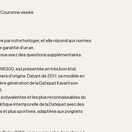
, Couronne vissée
e par notre horloger, et elle répond aux normes
e garantie d'un an.
 vous avez des questions supplémentaires.
 116300, est présentée en très bon état,
iers d'origine. Datant de 2017, ce modèle en
ère génération de la Datejust II avant son
1.
s polyvalentes et les plus reconnaissables du
étique intemporelle de la Datejust avec des
es et plus sportives, adaptées aux poignets