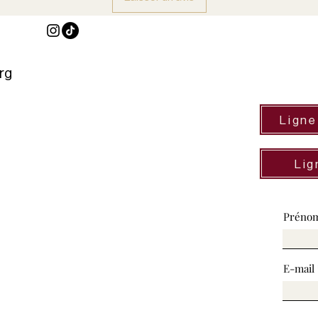
rg
Ligne
Lig
Préno
E-mail