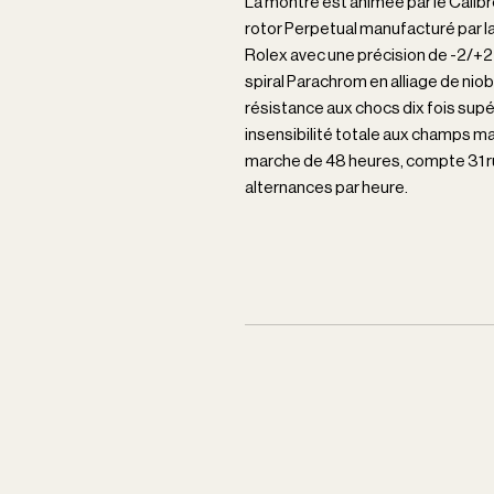
La montre est animée par le Cali
rotor Perpetual manufacturé par l
Rolex avec une précision de -2/+
spiral Parachrom en alliage de ni
résistance aux chocs dix fois supér
insensibilité totale aux champs m
marche de 48 heures, compte 31 r
alternances par heure.