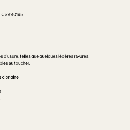
el CS880195
es d'usure, telles que quelques légères rayures,
bles au toucher.
s d'origine
g
k