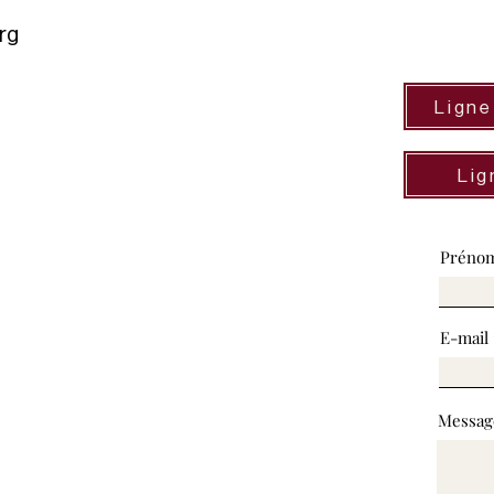
rg
Ligne
Lig
Préno
E-mail
Messag