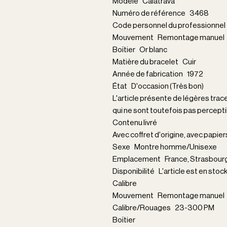
Modèle Calatrava
Numéro de référence 3468
Code personnel du professionn
Mouvement Remontage manuel
Boîtier Or blanc
Matière du bracelet Cuir
Année de fabrication 1972
État D'occasion (Très bon)
L'article présente de légères trac
qui ne sont toutefois pas percepti
Contenu livré
Avec coffret d'origine, avec papier
Sexe Montre homme/Unisexe
Emplacement France, Strasbour
Disponibilité L'article est en stoc
Calibre
Mouvement Remontage manuel
Calibre/Rouages 23-300 PM
Boîtier