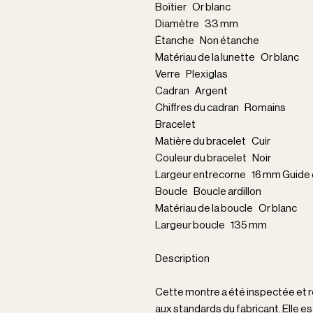
Boîtier Or blanc
Diamètre 33 mm
Étanche Non étanche
Matériau de la lunette Or blanc
Verre Plexiglas
Cadran Argent
Chiffres du cadran Romains
Bracelet
Matière du bracelet Cuir
Couleur du bracelet Noir
Largeur entrecorne 16 mm Guide d
Boucle Boucle ardillon
Matériau de la boucle Or blanc
Largeur boucle 135 mm
Description
Cette montre a été inspectée et ré
aux standards du fabricant. Elle est