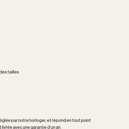
es tailles
glée par notre horloger, et répond en tout point
 livrée avec une garantie d'un an.