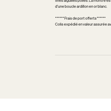
fines aiguilles polies. La montre e
d'une boucle ardillon en or blanc.
****** Frais de port offerts******
Colis expédié en valeur assurée 