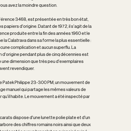
vous avez la moindre question.
éférence 3468, est présentée en très bon état,
apiers d'origine. Datant de 1972, il s'agit de la
ence produite entre la fin des années 1960 et le
 la Calatrava dans sa forme la plus essentielle :
aucune complication et aucun superflu. La
 d'origine pendant plus de cinq décennies est
ère une dimension que très peu d'exemplaires
uvent revendiquer.
bre Patek Philippe 23-300 PM, un mouvement de
ge manuel qui partage les mêmes valeurs de
er qu'il habite. Le mouvement a été inspecté par
carats dispose d'une lunette polie plate et d'un
 arbore des chiffres romains noirs ainsi que deux