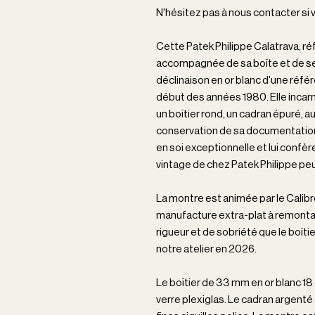
N'hésitez pas à nous contacter si 
Cette Patek Philippe Calatrava, r
accompagnée de sa boîte et de ses p
déclinaison en or blanc d'une référ
début des années 1980. Elle incarne
un boîtier rond, un cadran épuré, 
conservation de sa documentation
en soi exceptionnelle et lui conf
vintage de chez Patek Philippe pe
La montre est animée par le Cali
manufacture extra-plat à remonta
rigueur et de sobriété que le boîti
notre atelier en 2026.
Le boîtier de 33 mm en or blanc 18 
verre plexiglas. Le cadran argenté