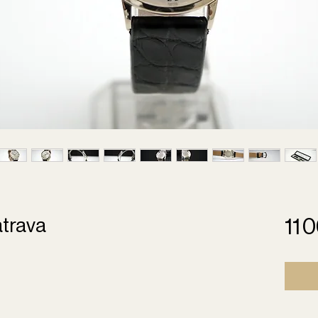
atrava
11 