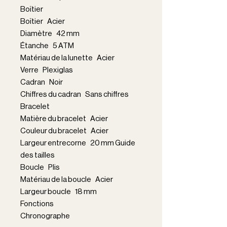
Boîtier
Boîtier Acier
Diamètre 42 mm
Étanche 5 ATM
Matériau de la lunette Acier
Verre Plexiglas
Cadran Noir
Chiffres du cadran Sans chiffres
Bracelet
Matière du bracelet Acier
Couleur du bracelet Acier
Largeur entrecorne 20 mm Guide
des tailles
Boucle Plis
Matériau de la boucle Acier
Largeur boucle 18 mm
Fonctions
Chronographe