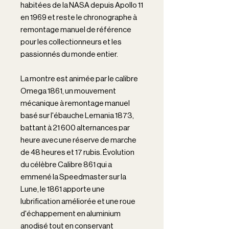
habitées de la NASA depuis Apollo 11
en 1969 et reste le chronographe à
remontage manuel de référence
pour les collectionneurs et les
passionnés du monde entier.
La montre est animée par le calibre
Omega 1861, un mouvement
mécanique à remontage manuel
basé sur l'ébauche Lemania 1873,
battant à 21 600 alternances par
heure avec une réserve de marche
de 48 heures et 17 rubis. Évolution
du célèbre Calibre 861 qui a
emmené la Speedmaster sur la
Lune, le 1861 apporte une
lubrification améliorée et une roue
d'échappement en aluminium
anodisé tout en conservant