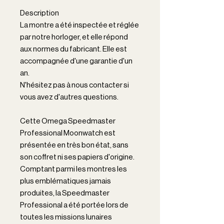
Description
La montre a été inspectée et réglée
par notre horloger, et elle répond
aux normes du fabricant. Elle est
accompagnée d'une garantie d'un
an.
N'hésitez pas à nous contacter si
vous avez d'autres questions.
Cette Omega Speedmaster
Professional Moonwatch est
présentée en très bon état, sans
son coffret ni ses papiers d'origine.
Comptant parmi les montres les
plus emblématiques jamais
produites, la Speedmaster
Professional a été portée lors de
toutes les missions lunaires