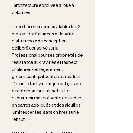
l'architecture éprouvée à roue à
colonnes.
Le boîtier en acier inoxydable de 42
mm est doté d’un verre Hesalite
plat, un choix de conception
délibéré conservé sur la
Professional pour ses propriétés de
résistance aux rayures et l’aspect
chaleureux et légèrement
grossissant qu’il confère au cadran.
L’échelle tachymétrique est gravée
directement sur la lunette. Le
cadran noir mat présente des index
en barres appliqués et des aiguilles
luminescentes, sans chiffres sur le
réhaut.