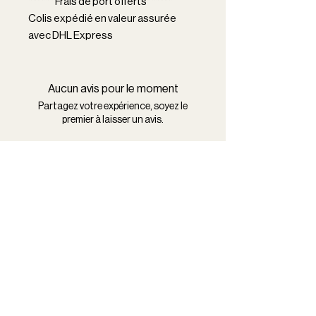
****** Frais de port offerts******
Colis expédié en valeur assurée
avec DHL Express
Aucun avis pour le moment
Partagez votre expérience, soyez le
premier à laisser un avis.
Laisser un avis
Nous contacter
Ligne portable + 33 7 82 93 58 22
Ligne fixe : +33 3 65 67 66 52