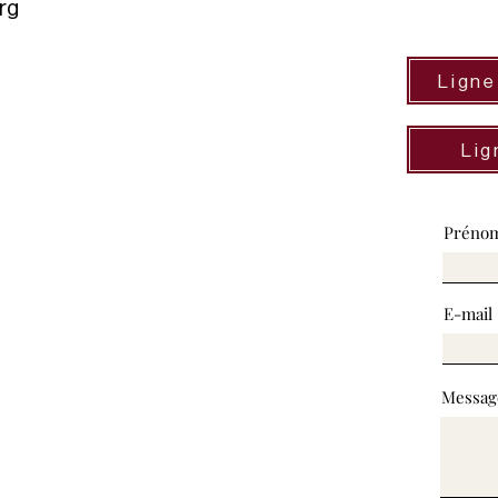
rg
Ligne
Lig
Préno
E-mail
Messag