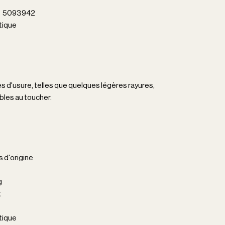
el 5093942
ique
es d'usure, telles que quelques légères rayures,
bles au toucher.
s d'origine
g
k
ique