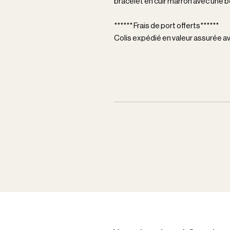
bracelet en cuir marron avec une bo
****** Frais de port offerts******
Colis expédié en valeur assurée 