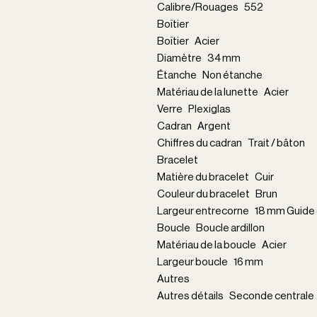
Calibre/Rouages 552
Boîtier
Boîtier Acier
Diamètre 34 mm
Étanche Non étanche
Matériau de la lunette Acier
Verre Plexiglas
Cadran Argent
Chiffres du cadran Trait / bâton
Bracelet
Matière du bracelet Cuir
Couleur du bracelet Brun
Largeur entrecorne 18 mm Guide d
Boucle Boucle ardillon
Matériau de la boucle Acier
Largeur boucle 16 mm
Autres
Autres détails Seconde centrale