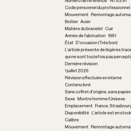
Numéro de référence 14753.61
Code personnel du professionn
Mouvement Remontage automat
Boîtier Acier
Matière du bracelet Cuir
Année de fabrication 1961
État D'occasion (Très bon)
L'article présente de légères trac
qui ne sont toutefois pas percepti
Dernière révision
1 juillet 2026
Révision effectuée en interne
Contenu livré
Sans coffret d'origine, sans papier
Sexe Montre homme/Unisexe
Emplacement France, Strasbour
Disponibilité L'article est en stoc
Calibre
Mouvement Remontage automat