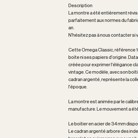
Description
La montre a été entièrement révis
parfaitement aux normes du fabric
an.
N'hésitez pas à nous contacter s
Cette Omega Classic, référence 14
boîte ni ses papiers d'origine. Dat
créée pour exprimer l'élégance cl
vintage. Ce modèle, avec son boîti
cadran argenté, représente la coll
l'époque.
La montre est animée par le cal
manufacture. Le mouvement a été 
Le boîtier en acier de 34 mm dispos
Le cadran argenté arbore des inde