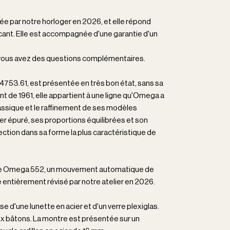
ée par notre horloger en 2026, et elle répond
ant. Elle est accompagnée d'une garantie d'un
i vous avez des questions complémentaires.
753.61, est présentée en très bon état, sans sa
ant de 1961, elle appartient à une ligne qu'Omega a
assique et le raffinement de ses modèles
er épuré, ses proportions équilibrées et son
ection dans sa forme la plus caractéristique de
ibre Omega 552, un mouvement automatique de
entièrement révisé par notre atelier en 2026.
e d'une lunette en acier et d'un verre plexiglas.
x bâtons. La montre est présentée sur un