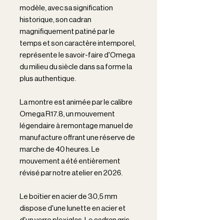
modèle, avec sa signification
historique, son cadran
magnifiquement patiné par le
temps et son caractère intemporel,
représente le savoir-faire d'Omega
du milieu du siècle dans sa forme la
plus authentique.
La montre est animée par le calibre
Omega R17.8, un mouvement
légendaire à remontage manuel de
manufacture offrant une réserve de
marche de 40 heures. Le
mouvement a été entièrement
révisé par notre atelier en 2026.
Le boîtier en acier de 30,5 mm
dispose d'une lunette en acier et
d'un verre plexiglas. Le cadran gris