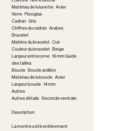
Matériau de la lunette Acier
Verre Plexiglas
Cadran Gris
Chiffres du cadran Arabes
Bracelet
Matière du bracelet Cuir
Couleur du bracelet Beige
Largeur entrecorne 16 mm Guide
des tailles
Boucle Boucle ardillon
Matériau de la boucle Acier
Largeur boucle 14 mm
Autres
Autres détails Seconde centrale
Description
La montre a été entièrement