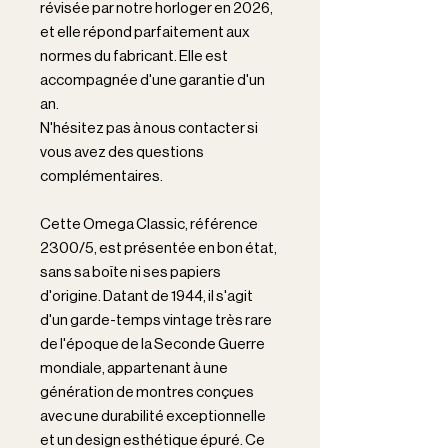
révisée par notre horloger en 2026,
et elle répond parfaitement aux
normes du fabricant. Elle est
accompagnée d'une garantie d'un
an.
N'hésitez pas à nous contacter si
vous avez des questions
complémentaires.
Cette Omega Classic, référence
2300/5, est présentée en bon état,
sans sa boîte ni ses papiers
d'origine. Datant de 1944, il s'agit
d'un garde-temps vintage très rare
de l'époque de la Seconde Guerre
mondiale, appartenant à une
génération de montres conçues
avec une durabilité exceptionnelle
et un design esthétique épuré. Ce