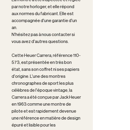
par notre horloger, et elle répond
aux normes du fabricant. Elle est
accompagnée d'une garantie d'un
an.
N'hésitez pas à nous contacter si
vous avez d'autres questions.
Cette Heuer Carrera, référence 110-
573, est présentée en très bon
état, sans son coffret ni ses papiers
d'origine. L'une des montres
chronographes de sport les plus
célèbres de l'époque vintage, la
Carrera a été conçue par Jack Heuer
en 1963 comme une montre de
pilote et est rapidement devenue
une référence en matière de design
épuré et lisible pour les