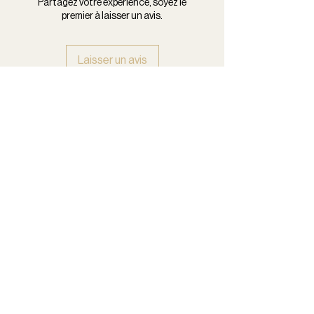
Partagez votre expérience, soyez le
premier à laisser un avis.
Laisser un avis
Nous contacter
Ligne portable + 33 7 82 93 58 22
Ligne fixe : +33 3 65 67 66 52
Prénom
Nom
Objet
E-mail