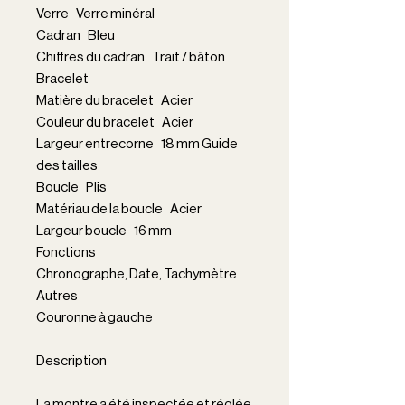
Verre Verre minéral
Cadran Bleu
Chiffres du cadran Trait / bâton
Bracelet
Matière du bracelet Acier
Couleur du bracelet Acier
Largeur entrecorne 18 mm Guide
des tailles
Boucle Plis
Matériau de la boucle Acier
Largeur boucle 16 mm
Fonctions
Chronographe, Date, Tachymètre
Autres
Couronne à gauche
Description
La montre a été inspectée et réglée