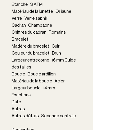
Étanche 3 ATM
Matériau de la lunette Or jaune
Verre Verre saphir
Cadran Champagne
Chiffres du cadran Romains
Bracelet
Matière du bracelet Cuir
Couleur du bracelet Brun
Largeur entrecorne 16 mm Guide
des tailles
Boucle Boucle ardillon
Matériau de la boucle Acier
Largeur boucle 14 mm
Fonctions
Date
Autres
Autres détails Seconde centrale
Description