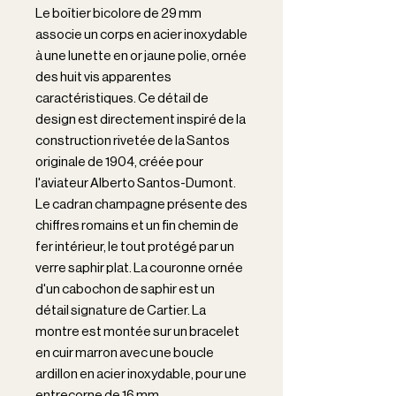
Le boîtier bicolore de 29 mm
associe un corps en acier inoxydable
à une lunette en or jaune polie, ornée
des huit vis apparentes
caractéristiques. Ce détail de
design est directement inspiré de la
construction rivetée de la Santos
originale de 1904, créée pour
l'aviateur Alberto Santos-Dumont.
Le cadran champagne présente des
chiffres romains et un fin chemin de
fer intérieur, le tout protégé par un
verre saphir plat. La couronne ornée
d'un cabochon de saphir est un
détail signature de Cartier. La
montre est montée sur un bracelet
en cuir marron avec une boucle
ardillon en acier inoxydable, pour une
entrecorne de 16 mm.