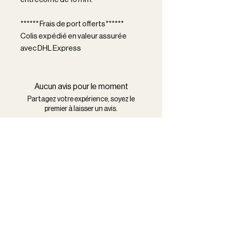
****** Frais de port offerts******
Colis expédié en valeur assurée
avec DHL Express
Aucun avis pour le moment
Partagez votre expérience, soyez le
premier à laisser un avis.
Laisser un avis
Nous contacter
Ligne portable + 33 7 82 93 58 22
Ligne fixe : +33 3 65 67 66 52