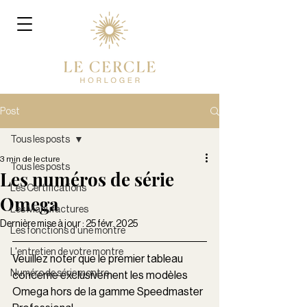
Post
Tous les posts
3 min de lecture
Tous les posts
Les numéros de série
Les Certifications
Omega
Les Manufactures
Dernière mise à jour :
25 févr. 2025
Les fonctions d'une montre
L'entretien de votre montre
Veuillez noter que le premier tableau 
Numéro de série montre
concerne exclusivement les modèles 
Omega hors de la gamme Speedmaster 