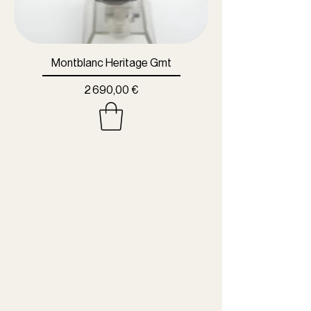
Montblanc Heritage Gmt
Prix
2 690,00 €