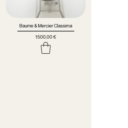
Baume & Mercier Classima
Prix
1 500,00 €